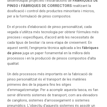
desenvolupat projectes i instal·lacions de
FÀBRIQUES DE
PINSO i FÀBRIQUES DE CORRECTORS
realitzant la
dosificació i control dels productes minoritaris i micros,
per a la formulació de pinso compostos.
En el procés d'elaboració de pinso personalitzat, cada
vegada s'utilitza més tecnologia per obtenir fórmules més
precises i específiques, d'acord amb les necessitats de
cada tipus de bestiar i la seva etapa de creixement. En
aquest sentit, l'enginyeria tècnica aplicada a les
fàbriques
de pinso
juga un paper fonamental en la millora dels
processos i en la producció de pinsos compostos d'alta
qualitat.
Un dels processos més importants en la fabricació de
pinso personalitzat és el transport de les matèries
primeres des de la piquera fins les sitges
d'emmagatzematge. Per a acomplir aquesta tasca, es fan
servir diferents sistemes de transport, com ara elevadors
de cangilons, sistemes d'arrossegament o sistemes
pneumàtics. L'objectiu d'aquests sistemes és assolir un