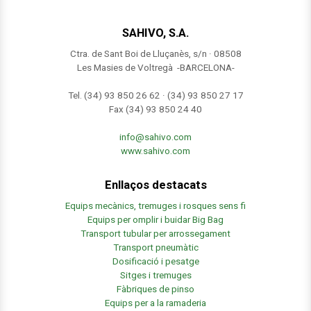
SAHIVO, S.A.
Ctra. de Sant Boi de Lluçanès, s/n · 08508
Les Masies de Voltregà -BARCELONA-
Tel. (34) 93 850 26 62 · (34) 93 850 27 17
Fax (34) 93 850 24 40
info@sahivo.com
www.sahivo.com
Enllaços destacats
Equips mecànics, tremuges i rosques sens fi
Equips per omplir i buidar Big Bag
Transport tubular per arrossegament
Transport pneumàtic
Dosificació i pesatge
Sitges i tremuges
Fàbriques de pinso
Equips per a la ramaderia