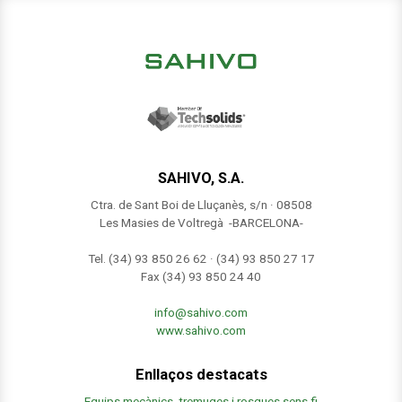
SAHIVO, S.A.
Ctra. de Sant Boi de Lluçanès, s/n · 08508
Les Masies de Voltregà -BARCELONA-
Tel. (34) 93 850 26 62 · (34) 93 850 27 17
Fax (34) 93 850 24 40
info@sahivo.com
www.sahivo.com
Enllaços destacats
Equips mecànics, tremuges i rosques sens fi