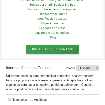
Equips per omplir i buidar Big Bag
Transport tubular per arrossegament
Transport pneumàtic
Dosificació i pesatge
Sitges i tremuges
Fàbriques de pinso
Equips per a la ramaderia
Blog
SOL·LICITUD D'INFORMACIÓ
Información de las Cookies
Idioma
Legal
Utilizamos cookies para personalizar contenido, analizar nuestro
Avis legal i protecció de dades
tráfico y proporcionarle la mejor experiencia. Acepta las cookies
Política de Cookies
siguientes para sacar el máximo partido a sahivo.com. Consulte
Notificaciones
nuestra política de cookies para obtener más información.
Necesarias
Analíticas