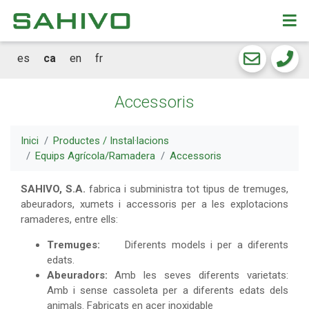
CKEW
cookies
es
ca
en
fr
Accessoris
Inici
Productes / Instal·lacions
Equips Agrícola/Ramadera
Accessoris
SAHIVO, S.A.
fabrica i subministra tot tipus de tremuges,
abeuradors, xumets i accessoris per a les explotacions
ramaderes, entre ells:
Tremuges:
Diferents models i per a diferents
edats.
Abeuradors:
Amb les seves diferents varietats:
Amb i sense cassoleta per a diferents edats dels
animals. Fabricats en acer inoxidable