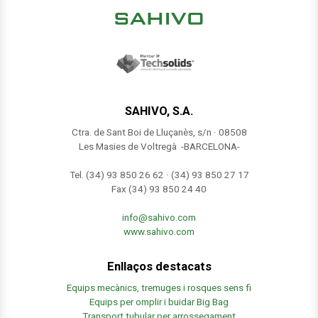
SAHIVO, S.A.
Ctra. de Sant Boi de Lluçanès, s/n · 08508
Les Masies de Voltregà -BARCELONA-
Tel. (34) 93 850 26 62 · (34) 93 850 27 17
Fax (34) 93 850 24 40
info@sahivo.com
www.sahivo.com
Enllaços destacats
Equips mecànics, tremuges i rosques sens fi
Equips per omplir i buidar Big Bag
Transport tubular per arrossegament