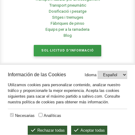
Transport pneumàtic
Dosificació i pesatge
Sitges i tremuges
Fàbriques de pinso
Equips per a la ramaderia
Blog
SOL·LICITUD D'INFORMACIÓ
Información de las Cookies
Idioma
Legal
Utilizamos cookies para personalizar contenido, analizar nuestro
Avis legal i protecció de dades
tráfico y proporcionarle la mejor experiencia. Acepta las cookies
Política de Cookies
siguientes para sacar el máximo partido a sahivo.com. Consulte
Notificaciones
nuestra política de cookies para obtener más información.
Necesarias
Analíticas
Rechazar todas
Aceptar todas