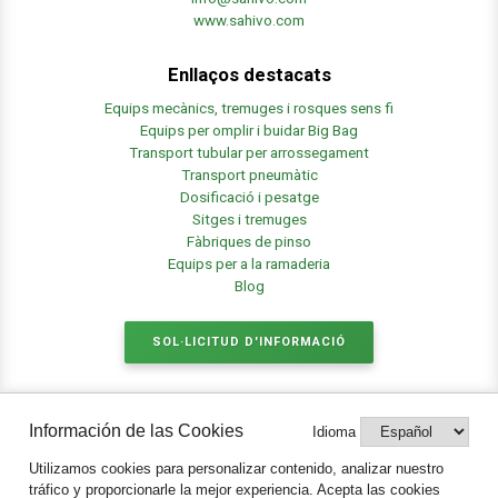
www.sahivo.com
Enllaços destacats
Equips mecànics, tremuges i rosques sens fi
Equips per omplir i buidar Big Bag
Transport tubular per arrossegament
Transport pneumàtic
Dosificació i pesatge
Sitges i tremuges
Fàbriques de pinso
Equips per a la ramaderia
Blog
SOL·LICITUD D'INFORMACIÓ
Información de las Cookies
Idioma
Legal
Utilizamos cookies para personalizar contenido, analizar nuestro
Avis legal i protecció de dades
tráfico y proporcionarle la mejor experiencia. Acepta las cookies
Política de Cookies