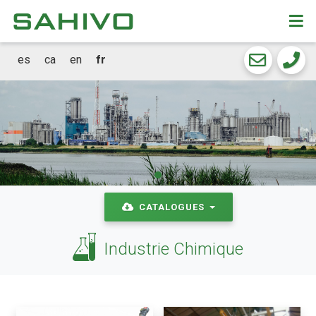
CKEW
cookies
es
ca
en
fr
CATALOGUES
Industrie Chimique