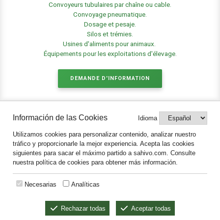
Convoyeurs tubulaires par chaîne ou cable.
Convoyage pneumatique.
Dosage et pesaje.
Silos et trémies.
Usines d'aliments pour animaux.
Équipements pour les exploitations d'élevage
.
DEMANDE D'INFORMATION
Información de las Cookies
Idioma
Legal
Utilizamos cookies para personalizar contenido, analizar nuestro
Aviso legal y protección de datos
tráfico y proporcionarle la mejor experiencia. Acepta las cookies
Política de Cookies
siguientes para sacar el máximo partido a sahivo.com. Consulte
Notificaciones
nuestra política de cookies para obtener más información.
Necesarias
Analíticas
Rechazar todas
Aceptar todas