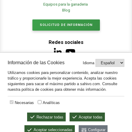
Equipos para la ganaderia
Blog
SOLICITUD DE INFORMACIÓN
Redes sociales
Información de las Cookies
Idioma
Legal
Utilizamos cookies para personalizar contenido, analizar nuestro
Aviso legal y protección de datos
tráfico y proporcionarle la mejor experiencia. Acepta las cookies
Política de Cookies
siguientes para sacar el máximo partido a sahivo.com. Consulte
Notificaciones
nuestra política de cookies para obtener más información.
Necesarias
Analíticas
Rechazar todas
Aceptar todas
Aceptar seleccionadas
Configurar