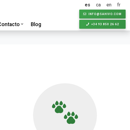
es
ca
en
fr
CKEW
cookies
INFO@SAHIVO.COM
Contacto
Blog
+34 93 850 26 62