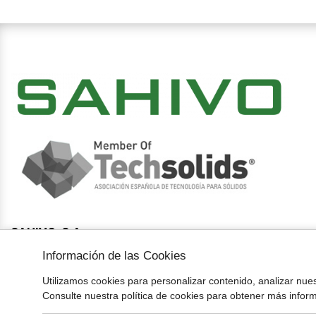
SAHIVO, S.A.
Ctra. de Sant Boi de Lluçanès, s/n · 08508
Información de las Cookies
Les Masies de Voltregà -BARCELONA-
Utilizamos cookies para personalizar contenido, analizar nues
Consulte nuestra política de cookies para obtener más infor
Tel. (34) 93 850 26 62
info@sahivo.com